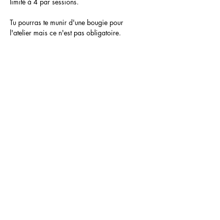
limité à 4 par sessions.
Tu pourras te munir d'une bougie pour 
l'atelier mais ce n'est pas obligatoire.
D'autres dates seront proposées 
régulièrement.
A très vite !
Marylin
Partager cet événement
Code de déontologie de la sophrologie
Mentions légales
Conditions générales d'utilisation