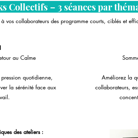
ks Collectifs – 3 séances par thém
 à vos collaborateurs des programme courts, ciblés et effi
1
Retour au Calme
Sommei
 pression quotidienne,
Améliorez la q
uver la sérénité face aux
collaborateurs, es
vail.
concent
iques des ateliers :