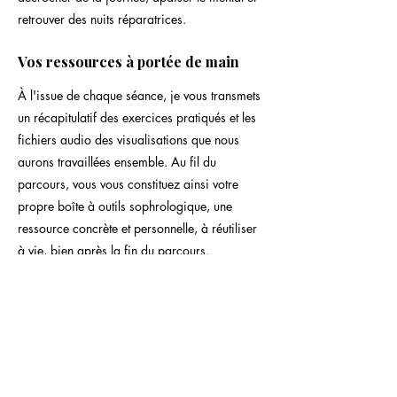
retrouver des nuits réparatrices.
Vos ressources à portée de main
À l'issue de chaque séance, je vous transmets
un récapitulatif des exercices pratiqués et les
fichiers audio des visualisations que nous
aurons travaillées ensemble. Au fil du
parcours, vous vous constituez ainsi votre
propre boîte à outils sophrologique, une
ressource concrète et personnelle, à réutiliser
à vie, bien après la fin du parcours.
Modalités
Lieu : au cabinet 46 rue des Eaux Claires à
Grenoble, ou en visioconférence où que vous
soyez
3 séances individuelles d'1 h