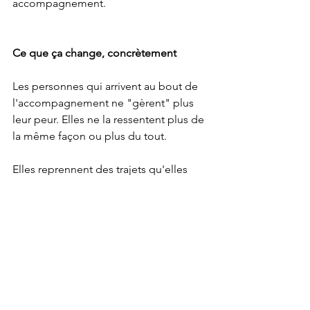
accompagnement.
Ce que ça change, concrètement
Les personnes qui arrivent au bout de 
l'accompagnement ne "gèrent" plus 
leur peur. Elles ne la ressentent plus de 
la même façon ou plus du tout.
Elles reprennent des trajets qu'elles 
évitaient depuis des mois, parfois des 
années. Elles retrouvent leur 
autonomie. Elles cessent d'organiser 
leur vie entière autour de la voiture.
Ce n'est pas magique. C'est un travail. 
Mais c'est un travail qui paie.