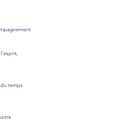
ccompagnement 
’esprit,
i du temps 
votre 