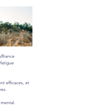
ffrance 
fatigue 
t efficaces, et 
ées.
 mental.