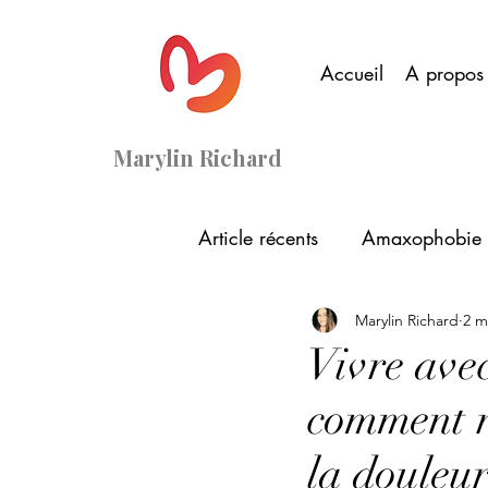
Accueil
A propos
Marylin Richard
Article récents
Amaxophobie /
Marylin Richard
2 m
sophrologie en ligne
Vivre avec
comment r
la douleu