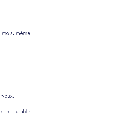
 6 mois, même 
 
erveux.
ement durable 